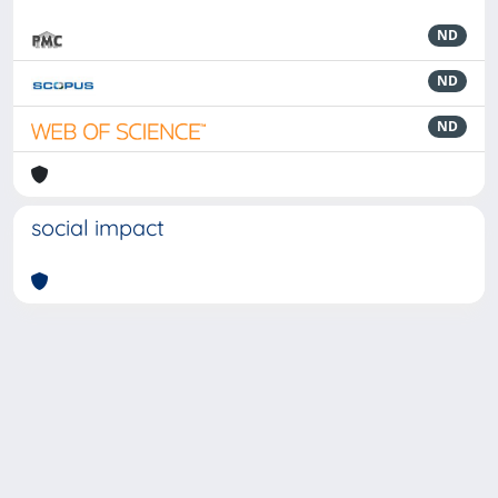
ND
ND
ND
social impact
Powered by
IRIS
-
about IRIS
-
Utilizzo dei cookie
-
Privacy
Copyright © 2026