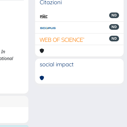
Citazioni
ND
ND
ND
 In
ational
social impact