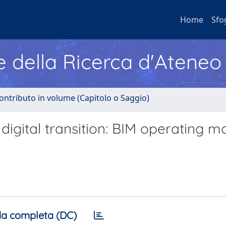
Home
Sfo
e della Ricerca d'Ateneo
ontributo in volume (Capitolo o Saggio)
gital transition: BIM operating m
a completa (DC)