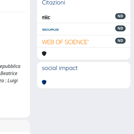
Citazioni
ND
ND
ND
 repubblica
social impact
 Beatrice
a : Luigi