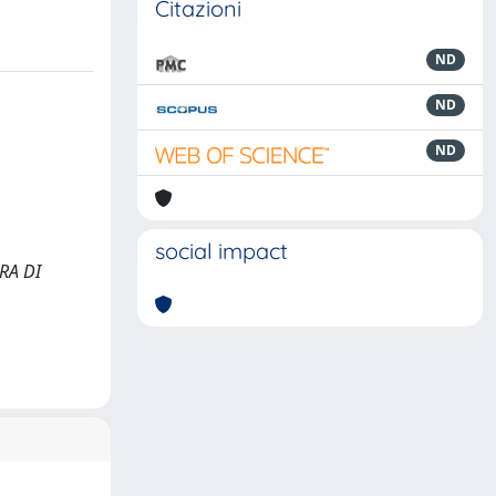
Citazioni
ND
ND
ND
social impact
RA DI