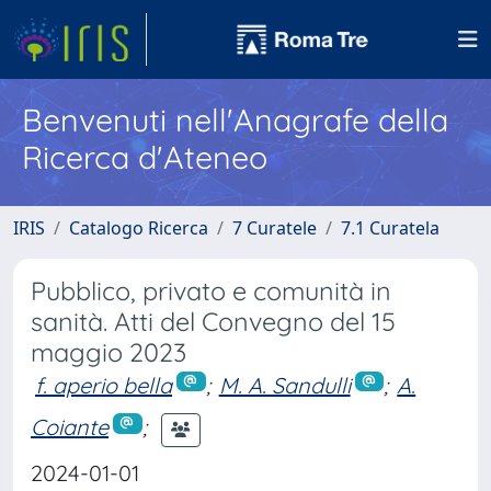
Benvenuti nell'Anagrafe della
Ricerca d'Ateneo
IRIS
Catalogo Ricerca
7 Curatele
7.1 Curatela
Pubblico, privato e comunità in
sanità. Atti del Convegno del 15
maggio 2023
f. aperio bella
;
M. A. Sandulli
;
A.
Coiante
;
2024-01-01