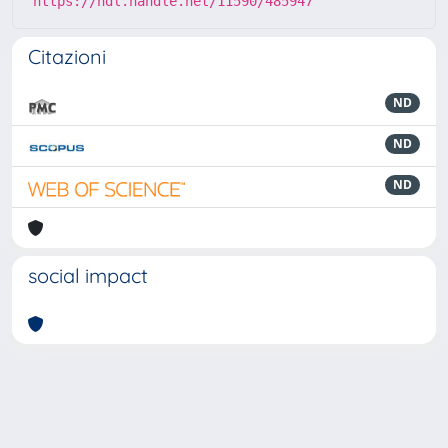
https://hdl.handle.net/11590/485947
Citazioni
ND
ND
ND
social impact