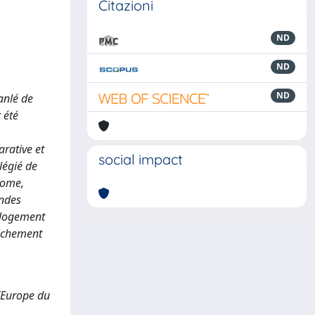
Citazioni
ND
ND
ND
anlé de
 été
rative et
social impact
légié de
Rome,
andes
, logement
richement
’Europe du