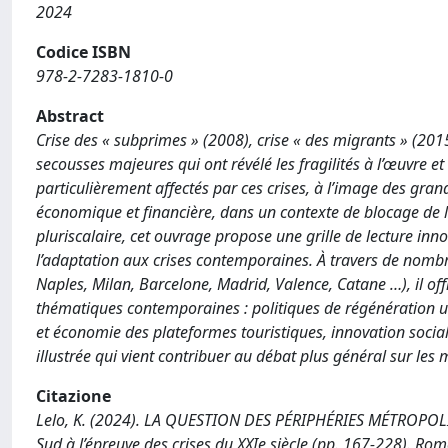
2024
Codice ISBN
978-2-7283-1810-0
Abstract
Crise des « subprimes » (2008), crise « des migrants » (201
secousses majeures qui ont révélé les fragilités à l’œuvre et 
particulièrement affectés par ces crises, à l’image des grand
économique et financière, dans un contexte de blocage de
pluriscalaire, cet ouvrage propose une grille de lecture i
l’adaptation aux crises contemporaines. À travers de nombr
Naples, Milan, Barcelone, Madrid, Valence, Catane …), il off
thématiques contemporaines : politiques de régénération ur
et économie des plateformes touristiques, innovation social
illustrée qui vient contribuer au débat plus général sur les
Citazione
Lelo, K. (2024). LA QUESTION DES PÉRIPHÉRIES MÉTROPOLITAI
Sud à l’épreuve des crises du XXIe siècle (pp. 167-228). Rom