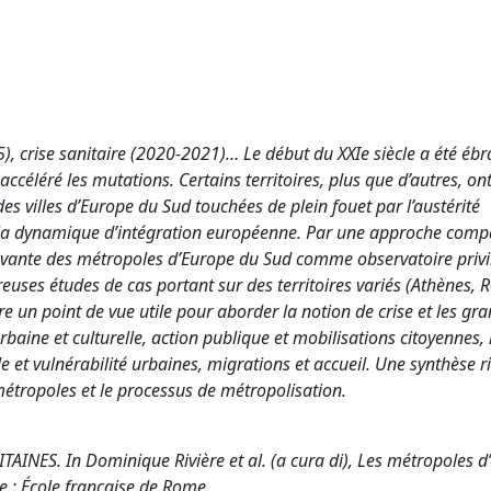
5), crise sanitaire (2020-2021)… Le début du XXIe siècle a été ébr
accéléré les mutations. Certains territoires, plus que d’autres, ont
es villes d’Europe du Sud touchées de plein fouet par l’austérité
 la dynamique d’intégration européenne. Par une approche compa
nnovante des métropoles d’Europe du Sud comme observatoire privi
euses études de cas portant sur des territoires variés (Athènes, 
re un point de vue utile pour aborder la notion de crise et les gr
baine et culturelle, action publique et mobilisations citoyennes
e et vulnérabilité urbaines, migrations et accueil. Une synthèse 
 métropoles et le processus de métropolisation.
NES. In Dominique Rivière et al. (a cura di), Les métropoles d
e : École française de Rome.