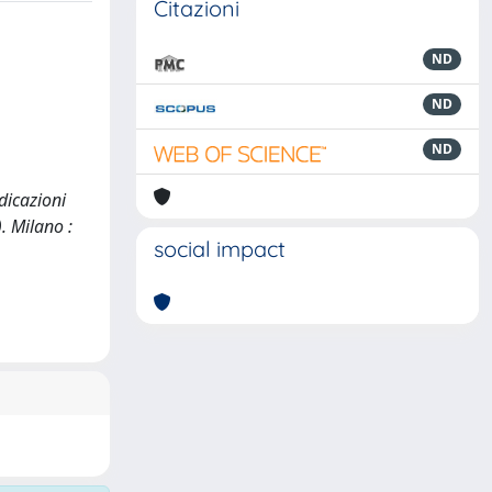
Citazioni
ND
ND
ND
ndicazioni
. Milano :
social impact