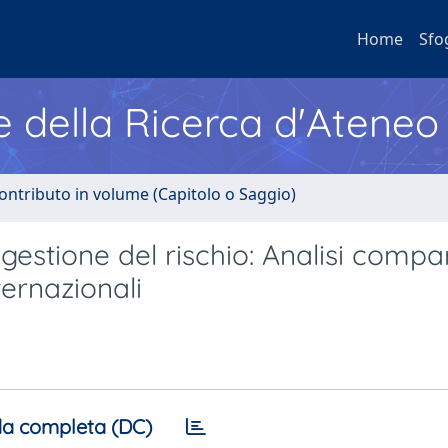
Home
Sfo
e della Ricerca d'Ateneo
ontributo in volume (Capitolo o Saggio)
a gestione del rischio: Analisi compa
ternazionali
a completa (DC)