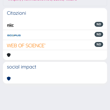
Citazioni
ND
ND
ND
social impact