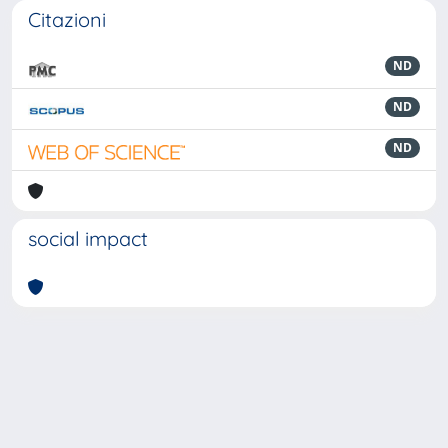
Citazioni
ND
ND
ND
social impact