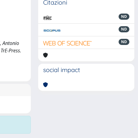
Citazioni
ND
ND
ND
, Antonio
TrE-Press.
social impact