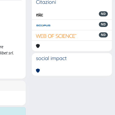
Citazioni
ND
ND
ND
re
ibet srl.
social impact