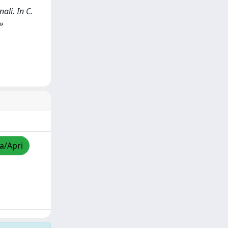
ali. In C.
»
za/Apri