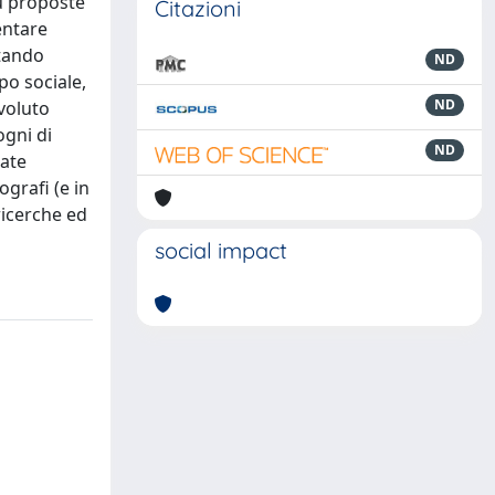
su proposte
Citazioni
ventare
itando
ND
po sociale,
ND
voluto
ogni di
ND
late
ografi (e in
ricerche ed
social impact