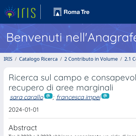
Benvenuti nell'Anagraf
IRIS
Catalogo Ricerca
2 Contributo in Volume
2.1 C
Ricerca sul campo e consapevolez
recupero di aree marginali
sara carallo
;
francesca impei
2024-01-01
Abstract