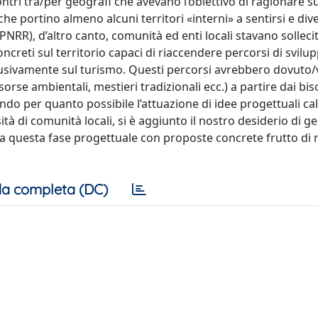
contri tra/per geografi che avevano l’obiettivo di ragionare 
 che portino almeno alcuni territori «interni» a sentirsi e di
NRR), d’altro canto, comunità ed enti locali stavano sollec
oncreti sul territorio capaci di riaccendere percorsi di svilup
lusivamente sul turismo. Questi percorsi avrebbero dovuto/
isorse ambientali, mestieri tradizionali ecc.) a partire dai bis
itando per quanto possibile l’attuazione di idee progettuali ca
ità di comunità locali, si è aggiunto il nostro desiderio di ge
 a questa fase progettuale con proposte concrete frutto di 
a completa (DC)