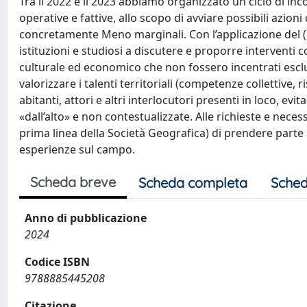
Tra il 2022 e il 2023 abbiamo organizzato un ciclo di in
operative e fattive, allo scopo di avviare possibili azioni
concretamente Meno marginali. Con l’applicazione del (P
istituzioni e studiosi a discutere e proporre interventi c
culturale ed economico che non fossero incentrati esc
valorizzare i talenti territoriali (competenze collettive, r
abitanti, attori e altri interlocutori presenti in loco, ev
«dall’alto» e non contestualizzate. Alle richieste e necess
prima linea della Società Geografica) di prendere parte
esperienze sul campo.
Scheda breve
Scheda completa
Sched
Anno di pubblicazione
2024
Codice ISBN
9788885445208
Citazione