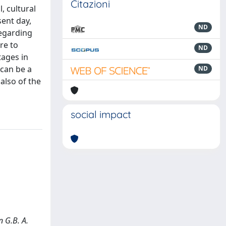
Citazioni
, cultural
sent day,
ND
regarding
re to
ND
tages in
 can be a
ND
also of the
social impact
n G.B. A.