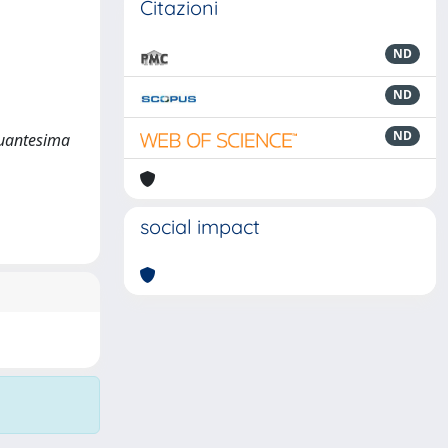
Citazioni
ND
ND
ND
nquantesima
social impact