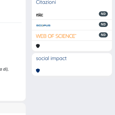
Citazioni
ND
ND
ND
social impact
a di),