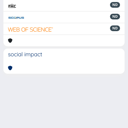
ND
ND
ND
social impact
Powered by
IRIS
-
about IRIS
-
Utilizzo dei cookie
-
Privacy
Copyright © 2026