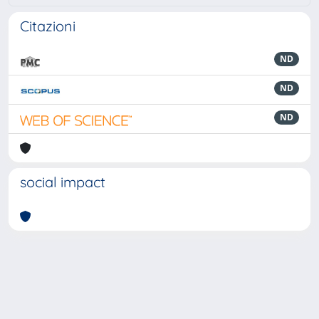
Citazioni
ND
ND
ND
social impact