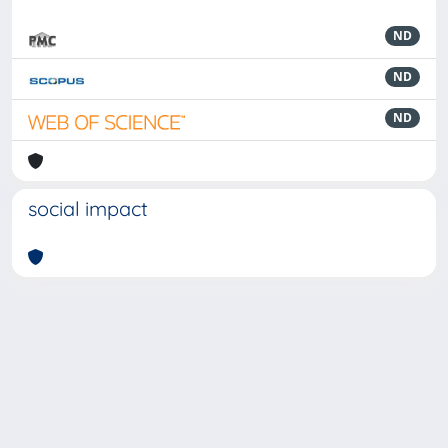
ND
ND
ND
social impact
Powered by
IRIS
-
about IRIS
-
Utilizzo dei cookie
-
Privacy
Copyright © 2026