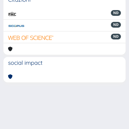
ND
ND
ND
social impact
Powered by
IRIS
-
about IRIS
-