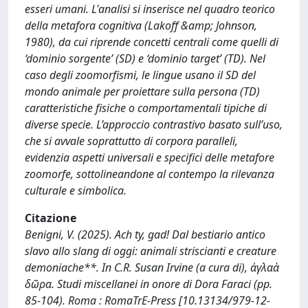
esseri umani. L'analisi si inserisce nel quadro teorico
della metafora cognitiva (Lakoff &amp; Johnson,
1980), da cui riprende concetti centrali come quelli di
‘dominio sorgente’ (SD) e ‘dominio target’ (TD). Nel
caso degli zoomorfismi, le lingue usano il SD del
mondo animale per proiettare sulla persona (TD)
caratteristiche fisiche o comportamentali tipiche di
diverse specie. L’approccio contrastivo basato sull’uso,
che si avvale soprattutto di corpora paralleli,
evidenzia aspetti universali e specifici delle metafore
zoomorfe, sottolineandone al contempo la rilevanza
culturale e simbolica.
Citazione
Benigni, V. (2025). Ach ty, gad! Dal bestiario antico
slavo allo slang di oggi: animali striscianti e creature
demoniache**. In C.R. Susan Irvine (a cura di), ἀγλαὰ
δῶρα. Studi miscellanei in onore di Dora Faraci (pp.
85-104). Roma : RomaTrE-Press [10.13134/979-12-