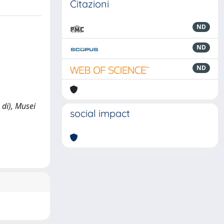
Citazioni
ND
ND
ND
 di), Musei
social impact