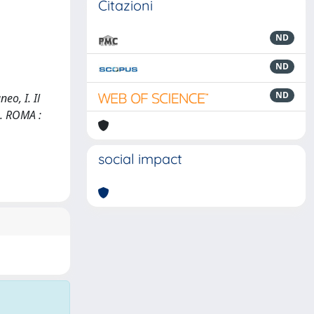
Citazioni
ND
ND
ND
eo, I. Il
). ROMA :
social impact