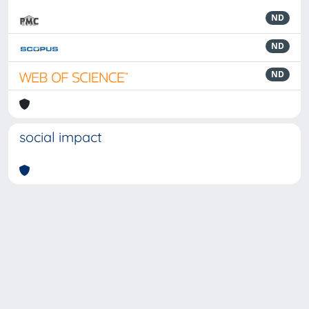
ND
ND
ND
social impact
Powered by
IRIS
-
about IRIS
-
Utilizzo dei cookie
-
Privacy
Copyright © 2026