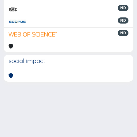
ND
ND
ND
social impact
Powered by
IRIS
-
about IRIS
-
Utilizzo dei cookie
-
Privacy
Copyright © 2026