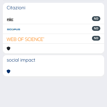
Citazioni
ND
ND
ND
social impact