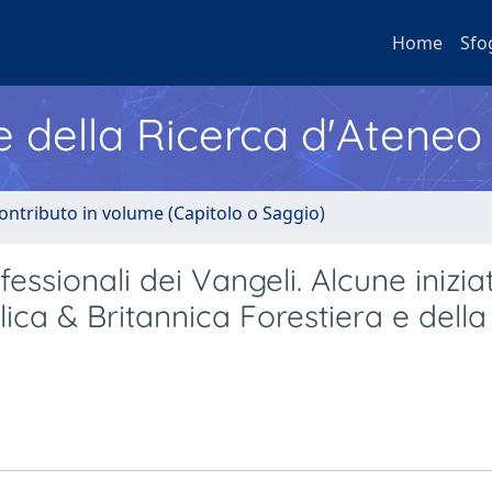
Home
Sfo
e della Ricerca d'Ateneo
ontributo in volume (Capitolo o Saggio)
essionali dei Vangeli. Alcune iniziat
ica & Britannica Forestiera e della