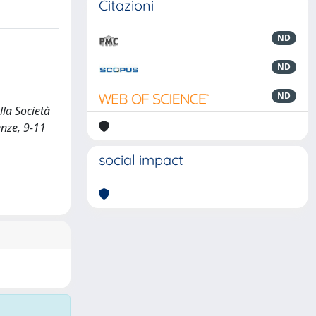
Citazioni
ND
ND
ND
lla Società
renze, 9-11
social impact