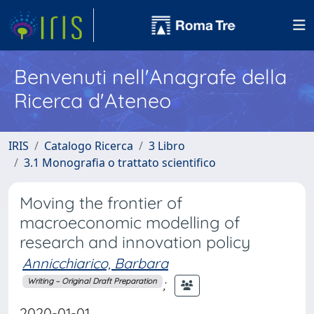
Benvenuti nell'Anagrafe della
Ricerca d'Ateneo
IRIS
Catalogo Ricerca
3 Libro
3.1 Monografia o trattato scientifico
Moving the frontier of
macroeconomic modelling of
research and innovation policy
Annicchiarico, Barbara
;
Writing – Original Draft Preparation
2020-01-01