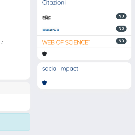
Citazioni
ND
ND
ND
 :
social impact