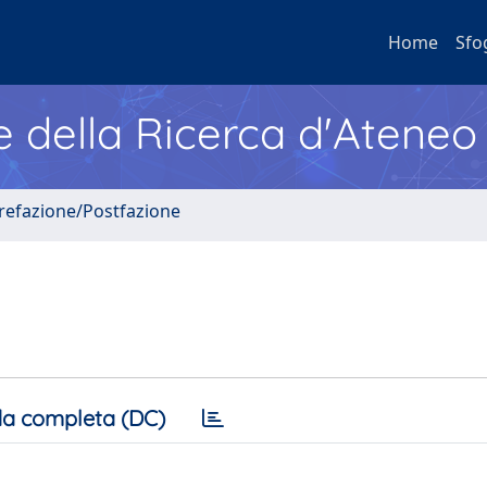
Home
Sfo
e della Ricerca d'Ateneo
Prefazione/Postfazione
a completa (DC)