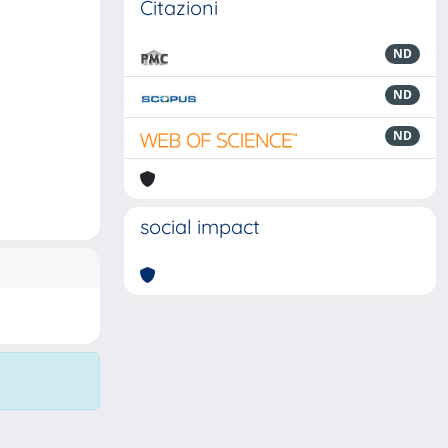
Citazioni
ND
ND
ND
social impact