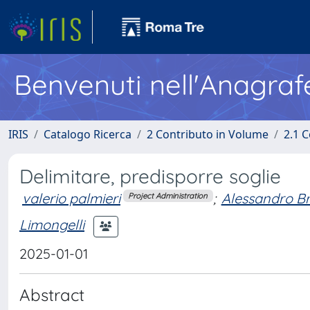
Benvenuti nell'Anagraf
IRIS
Catalogo Ricerca
2 Contributo in Volume
2.1 C
Delimitare, predisporre soglie
valerio palmieri
;
Alessandro Br
Project Administration
Limongelli
2025-01-01
Abstract