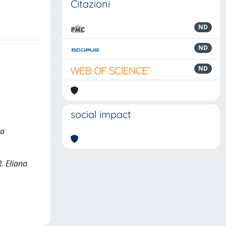
Citazioni
ND
ND
ND
social impact
ia
R. Eliana