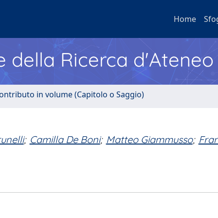
Home
Sfo
e della Ricerca d'Ateneo
ontributo in volume (Capitolo o Saggio)
unelli
;
Camilla De Boni
;
Matteo Giammusso
;
Fra