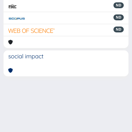
ND
ND
ND
social impact
Powered by
IRIS
-
about IRIS
-
Utilizzo dei cookie
-
Privacy
Copyright © 2026