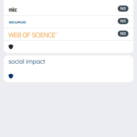
ND
ND
ND
social impact
Powered by
IRIS
-
about IRIS
-
Utilizzo dei cookie
-
Privacy
Copyright © 2026