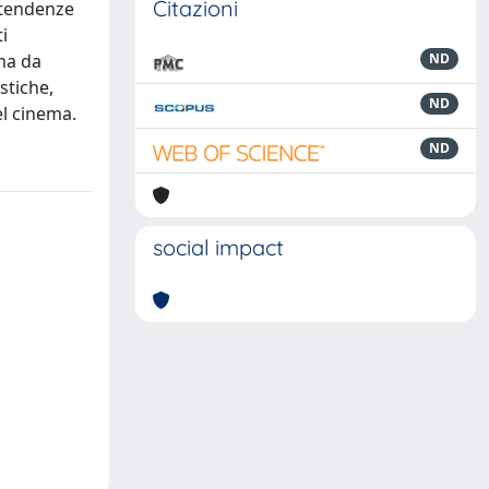
Citazioni
 tendenze
i
ema da
ND
stiche,
ND
el cinema.
ND
social impact