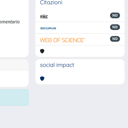
Citazioni
ND
commentario
ND
ND
social impact