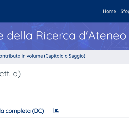
Home
Sfo
e della Ricerca d'Ateneo
ontributo in volume (Capitolo o Saggio)
tt. a)
a completa (DC)