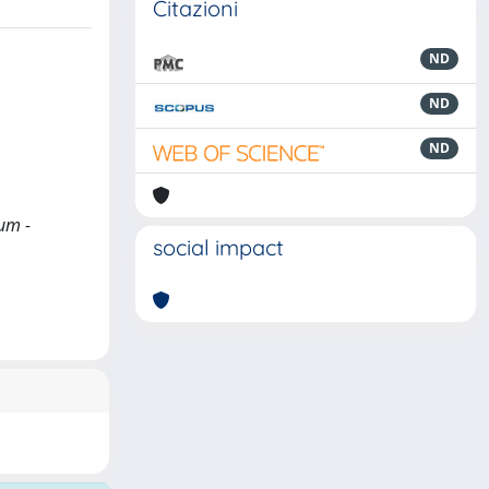
Citazioni
ND
ND
ND
num -
social impact