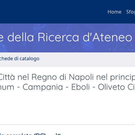
Home
Sfo
e della Ricerca d'Ateneo
Schede di catalogo
Città nel Regno di Napoli nel princi
inum - Campania - Eboli - Oliveto Ci