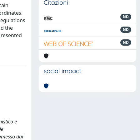
Citazioni
tain
ordinates.
ND
regulations
nd the
ND
 presented
ND
social impact
istico e
le
ommesso dai