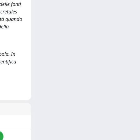
elle fonti
ecretales
cità quando
ella
bola. In
entifica