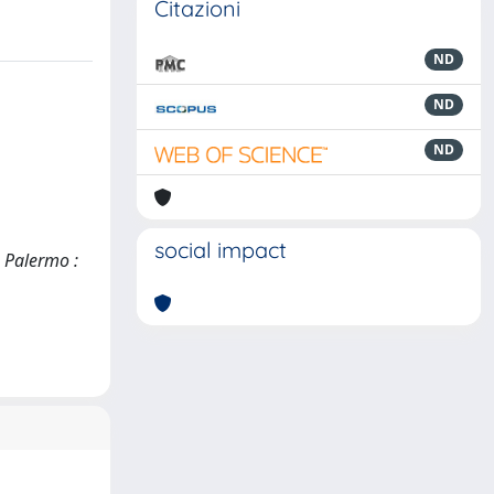
Citazioni
ND
ND
ND
social impact
. Palermo :