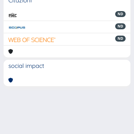
Citazioni
ND
ND
ND
social impact
Powered by
IRIS
-
about IRIS
-