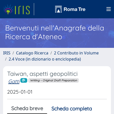
Benvenuti nell'Anagrafe della
Ricerca d'Ateneo
IRIS
Catalogo Ricerca
2 Contributo in Volume
2.4 Voce (in dizionario o enciclopedia)
Taiwan, aspetti geopolitici
Gatti
Writing – Original Draft Preparation
2025-01-01
Scheda breve
Scheda completa