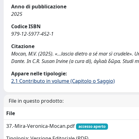
Anno di pubblicazione
2025
Codice ISBN
979-12-5977-452-1
Citazione
Mocan, M.V. (2025). «…lascia dietro a sé mar sì crudele». Un
Dante. In C.R. Susan Irvine (a cura di), ἀγλαὰ δῶρα. Studi 
Appare nelle tipologie:
2.1 Contributo in volume (Capitolo o Saggio)
File in questo prodotto:
File
37.-Mira-Veronica-Mocan.pdf
accesso aperto
Tipologia: Versione Editoriale (PDF)