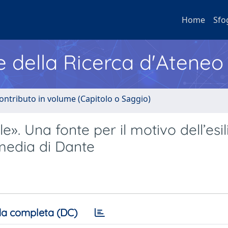
Home
Sfo
e della Ricerca d'Ateneo
ontributo in volume (Capitolo o Saggio)
e». Una fonte per il motivo dell’esil
media di Dante
a completa (DC)