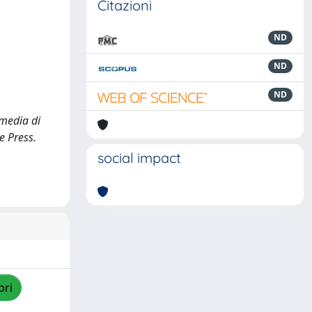
Citazioni
ND
ND
ND
mmedia di
e Press.
social impact
pri