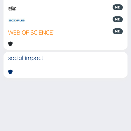
ND
ND
ND
social impact
Powered by
IRIS
-
about IRIS
-
Utilizzo dei cookie
-
Privacy
Copyright © 2026