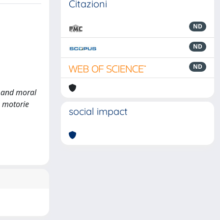
Citazioni
ND
ND
ND
l and moral
à motorie
social impact