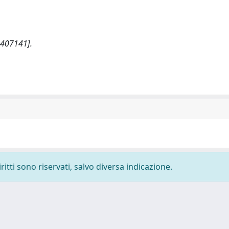
7407141].
ritti sono riservati, salvo diversa indicazione.