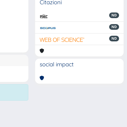
Citazioni
ND
ND
ND
social impact