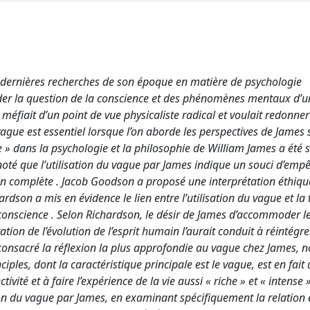
s dernières recherches de son époque en matière de psychologie
order la question de la conscience et des phénomènes mentaux d’u
e méfiait d’un point de vue physicaliste radical et voulait redonner
vague est essentiel lorsque l’on aborde les perspectives de James 
 » dans la psychologie et la philosophie de William James a été 
noté que l’utilisation du vague par James indique un souci d’empê
on complète . Jacob Goodson a proposé une interprétation éthiqu
ardson a mis en évidence le lien entre l’utilisation du vague et la 
conscience . Selon Richardson, le désir de James d’accommoder le
tion de l’évolution de l’esprit humain l’aurait conduit à réintégre
 a consacré la réflexion la plus approfondie au vague chez James, 
iples, dont la caractéristique principale est le vague, est en fait
tivité et à faire l’expérience de la vie aussi « riche » et « intense 
ation du vague par James, en examinant spécifiquement la relation 