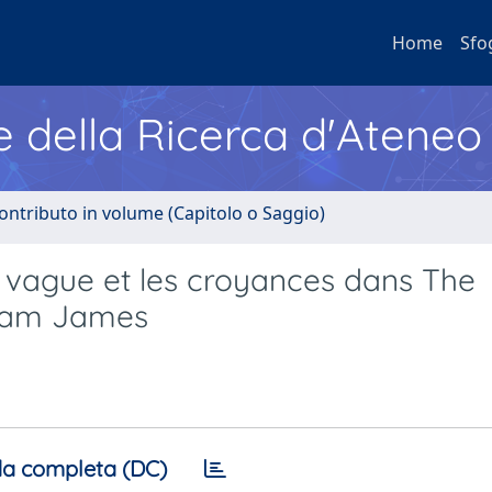
Home
Sfo
e della Ricerca d'Ateneo
ontributo in volume (Capitolo o Saggio)
e vague et les croyances dans The
liam James
a completa (DC)