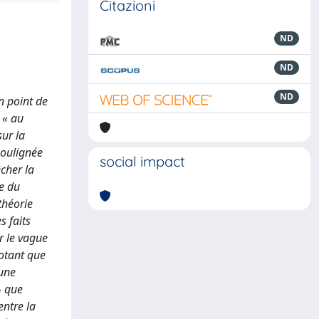
Citazioni
ND
ND
ND
n point de
 « au
sur la
soulignée
social impact
cher la
e du
théorie
s faits
r le vague
notant que
 une
» que
entre la