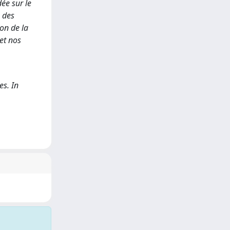
dée sur le
e des
on de la
 et nos
es. In