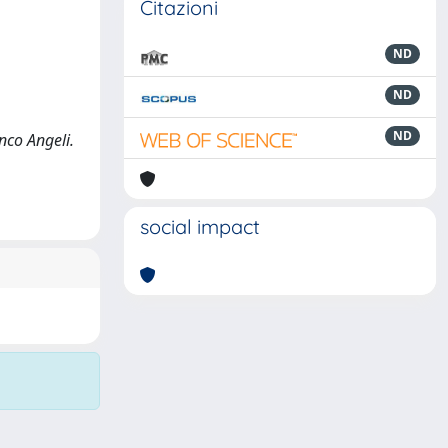
Citazioni
ND
ND
ND
nco Angeli.
social impact