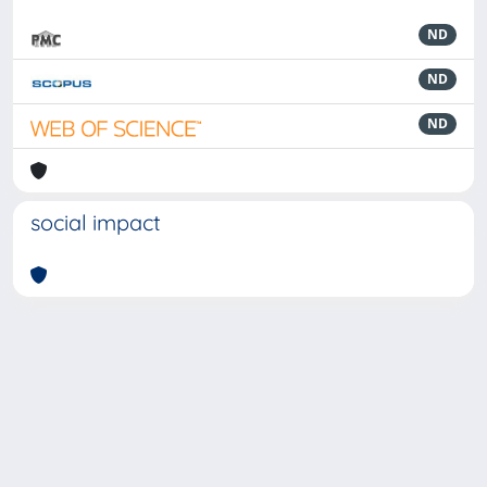
ND
ND
ND
social impact
Powered by
IRIS
-
about IRIS
-
Utilizzo dei cookie
-
Privacy
Copyright © 2026