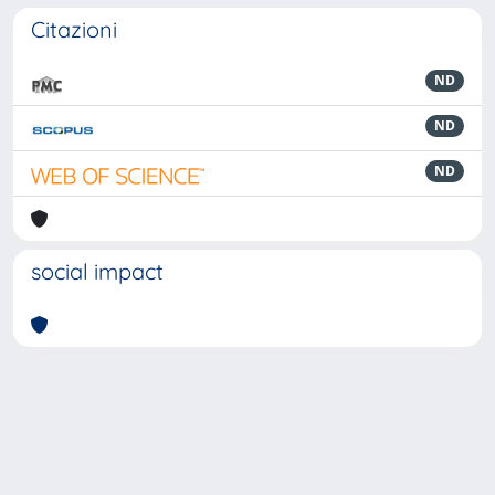
Citazioni
ND
ND
ND
social impact