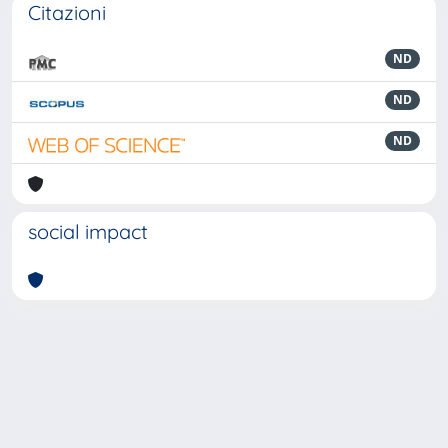
Citazioni
ND
ND
ND
social impact
Powered by
IRIS
-
about IRIS
-