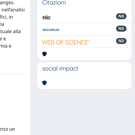
Citazioni
hanges.
nell’analisi
ci, in
ND
la
ND
tuale alla
e e
ND
mia e
social impact
Verso un