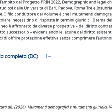
 nell’ambito del Progetto PRIN 2022, Demographic and legal c
tudiosi delle Università di Bari, Padova, Roma Tre e Insubria 
ne. Il filo conduttore del Volume è che i mutamenti demografi
lare, necessitino di risposte in termini giuridici. Il tema del
neo è affrontato da diverse prospettive – dal diritto contrat
itto successorio – evidenziando le lacune del diritto esistent
i di offrire protezione effettiva senza comprimere l’autono
a completa (DC)
a cura di). (2026). Mutamenti demografici e mutamenti giuridici. 